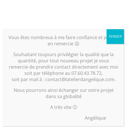
blanc habituellement, descendez la teinte définie
sur le haut des murs (environs 20 à 30 cm) afin de
réduire la hauteur.
FERMER
Vous êtes nombreux à me faire confiance et je vous
en remercie 😉
N’hésitez pas à poursuivre la lecture sur les
Souhaitant toujours privilégier la qualité que la
couleurs et lumière en suivant le
quantité, pour tout nouveau projet je vous
lien:
https://latelierdangelique.com/les-couleurs-
remercie de prendre contact directement avec moi
et-le-relief/
soit par téléphone au 07.60.43.78.72,
soit par mail à : contact@latelierdangelique.com.
Nous pourrons ainsi échanger sur votre projet
dans sa globalité
A très vite 🙂
Angélique