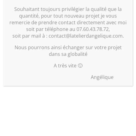
TV dans la chambre et aucune armoire ».
Souhaitant toujours privilégier la qualité que la
quantité, pour tout nouveau projet je vous
remercie de prendre contact directement avec moi
soit par téléphone au 07.60.43.78.72,
soit par mail à : contact@latelierdangelique.com.
Nous pourrons ainsi échanger sur votre projet
L’atelier d’Angélique (architecte et décoratrice
dans sa globalité
d’intérieur) vous accompagne dans tous vos projets
d’aménagement, agencement & décoration
A très vite 🙂
intérieur.
Angélique
DECORATION INTERIEURE EN LIGNE
Décoration Scandinave
Décoration contemporaine