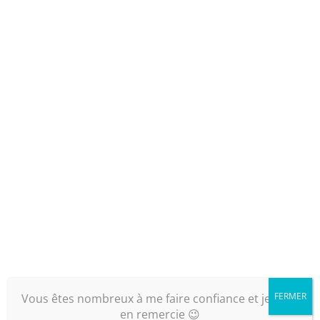
Réalisation
Ameublement et décoration d’une chambre pour
adulte chaleureuse, claire et lumineuse. Parquet
chêne clair et lit type boxspring
Caractéristiques du projet
d’aménagement & décoration intérieur
en ligne
Type d’habitat:
Maison dans l’ancien
Espaces à travailler:
Chambre
Localité:
Campagne
Envies & besoins des clients
Ambiance déco :
Chaleureuse –
Lumineuse
Besoins:
« Je voudrais une déco
FERMER
Vous êtes nombreux à me faire confiance et je vous
chaleureuse avec une touche de bois, une
en remercie 😉