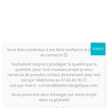
Agencement d’une cuisine fonctionnelle et utile
Aménagement d’un séjour convivial et confortable
Création d’une bibliothèque sur-mesure avec
bureau intégré
Aménagement d’une entrée fonctionnelle et
optimisée
FERMER
Vous êtes nombreux à me faire confiance et je vous
Caractéristiques du projet
en remercie 😉
d’aménagement & décoration intérieur
en ligne
Souhaitant toujours privilégier la qualité que la
quantité, pour tout nouveau projet je vous
Type d’habitat:
Maison ancienne de 80 m²
remercie de prendre contact directement avec moi
Espaces à travailler:
Rez-de-chaussée
soit par téléphone au 07.60.43.78.72,
(entrée | Pièce de vie | Bureau
soit par mail à : contact@latelierdangelique.com.
Localité:
Nogent sur Marne, Val de Marne
Foyer:
2 adultes et 3 enfants
Nous pourrons ainsi échanger sur votre projet
dans sa globalité
Envies & besoins des clients