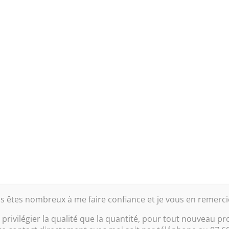
ns un univers entièrement masculin. Le bleu foncé sur les murs du
n canapé clair pour apporter une note de douceur
e 100% mas
Vues 3D
Utilisez votre souris pour naviguer à 360°
s êtes nombreux à me faire confiance et je vous en remerci
privilégier la qualité que la quantité, pour tout nouveau pr