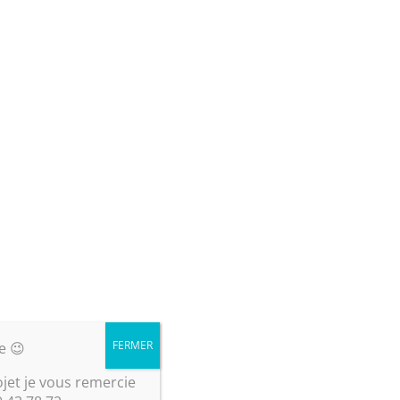
 salon pour créer une ambiance chic et
culine
FERMER
e 😉
ojet je vous remercie