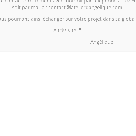
e contact directement avec moi soit par téléphone au 07.60
soit par mail à : contact@latelierdangelique.com.
us pourrons ainsi échanger sur votre projet dans sa global
A très vite 🙂
Angélique