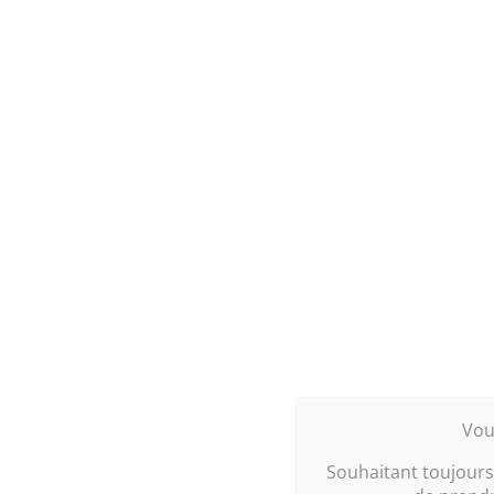
Contemporain et masculin
Matières brutes, lignes simples, bienvenue da
masculine. Quelques accessoires sombres et u
Ambianc
360°
Plan d'aménagement
Vou
Souhaitant toujours 