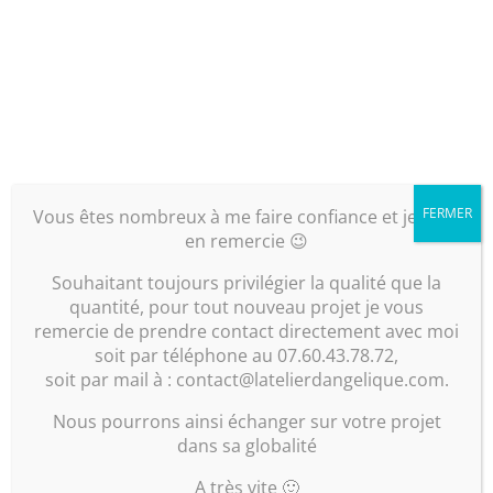
Repeindre une crédence, une tête de lit,
des encadrements de fenêtres, une
cheminée ou tout autre élément de la
maison peut rapidement apporter une
touche de déco fraîche à votre intérieur.
3/ La végétations
FERMER
Vous êtes nombreux à me faire confiance et je vous
en remercie 😉
Les plantes sont un excellent atout décoratif
dans n’importe quelle pièce de la maison car
Souhaitant toujours privilégier la qualité que la
elle permettent d’apporter une note naturelle
quantité, pour tout nouveau projet je vous
à nos espaces intérieurs mais apporte
remercie de prendre contact directement avec moi
également du style à notre habitat.
soit par téléphone au 07.60.43.78.72,
Suspendues, posées, accrochées ou en
soit par mail à : contact@latelierdangelique.com.
jardinières, vous pouvez les disposer comme
bon vous semble et selon vos envies.
Nous pourrons ainsi échanger sur votre projet
dans sa globalité
Fleurs, plantes, légumes ou aromates, vous
avez l’embarras du choix..reste à les faire
A très vite 🙂